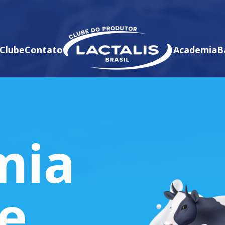
Clube
Contato
Academia
B
mia
te