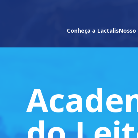
Conheça a Lactalis
Nosso 
Acade
do Lei