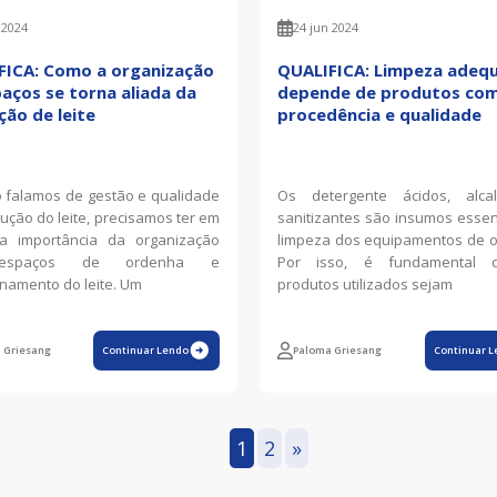
 2024
24 jun 2024
FICA: Como a organização
QUALIFICA: Limpeza adeq
aços se torna aliada da
depende de produtos co
ão de leite
procedência e qualidade
falamos de gestão e qualidade
Os detergente ácidos, alca
ução do leite, precisamos ter em
sanitizantes são insumos essen
a importância da organização
limpeza dos equipamentos de 
espaços de ordenha e
Por isso, é fundamental 
amento do leite. Um
produtos utilizados sejam
 Griesang
Continuar Lendo
Paloma Griesang
Continuar L
1
2
»