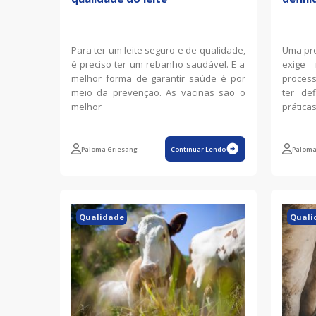
Para ter um leite seguro e de qualidade,
Uma pro
é preciso ter um rebanho saudável. E a
exige
melhor forma de garantir saúde é por
process
meio da prevenção. As vacinas são o
ter de
melhor
prática
Paloma Griesang
Continuar Lendo
Paloma
Qualidade
Quali