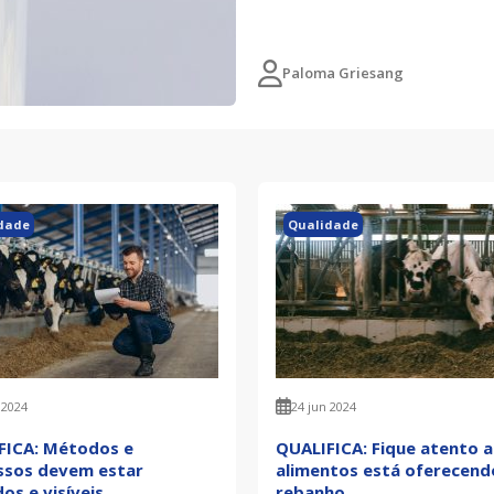
Paloma Griesang
dade
Qualidade
 2024
24 jun 2024
FICA: Métodos e
QUALIFICA: Fique atento a
ssos devem estar
alimentos está oferecend
dos e visíveis
rebanho