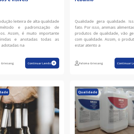
dução leiteira de alta qualidade
Qualidade gera qualidade. Is
 método e padronização de
fato. Por isso, animais aliment
os. Assim, é muito importante
produtos de qualidade, vão ger
finidas e anotadas todas as
com qualidade. Assim, o produ
s adotadas na
estar atento a
 Griesang
Continuar Lendo
Paloma Griesang
Continuar L
dade
Qualidade