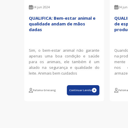
24 jun 2024
24 jun
QUALIFICA: Bem-estar animal e
QUALI
qualidade andam de mãos
de esp
dadas
produç
Sim, o bem-estar animal não garante
Quando 
apenas uma boa condição e saúde
na prod
para os animais, ele também é um
mente 
aliado na segurança e qualidade do
nos 
leite. Animais bem cuidados
armazen
Paloma Griesang
Continuar Lendo
Paloma