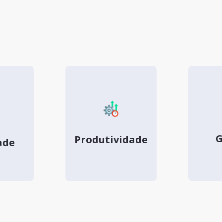
G
Produtividade
ade