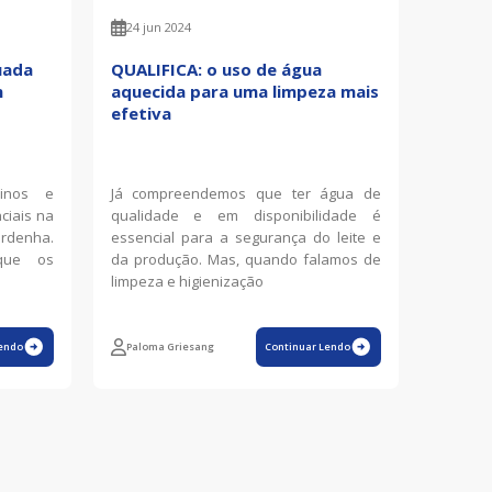
24 jun 2024
uada
QUALIFICA: o uso de água
m
aquecida para uma limpeza mais
efetiva
linos e
Já compreendemos que ter água de
ciais na
qualidade e em disponibilidade é
ordenha.
essencial para a segurança do leite e
que os
da produção. Mas, quando falamos de
limpeza e higienização
endo
Paloma Griesang
Continuar Lendo