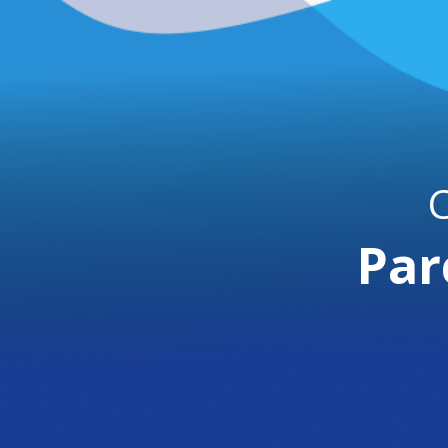
C
Par