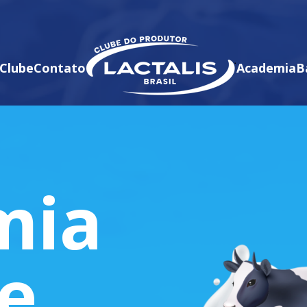
Clube
Contato
Academia
B
mia
te