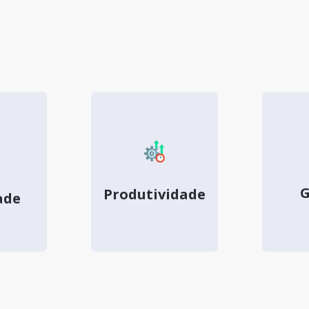
G
Produtividade
ade