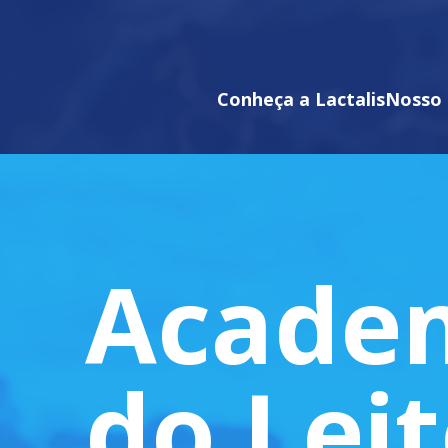
Conheça a Lactalis
Nosso 
Acade
do Lei