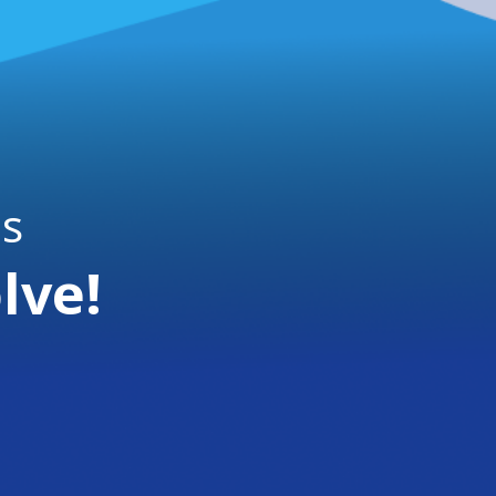
is
lve!