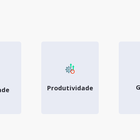
G
Produtividade
ade