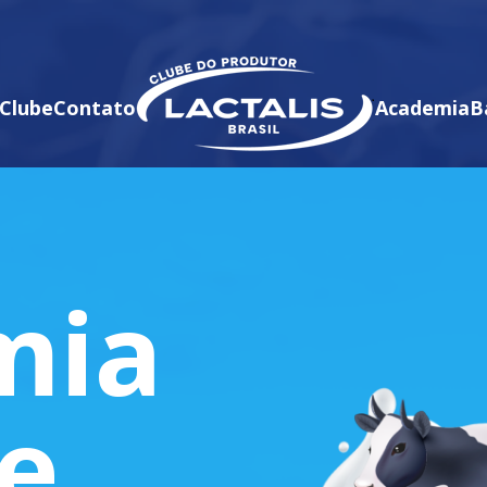
Clube
Contato
Academia
B
mia
te