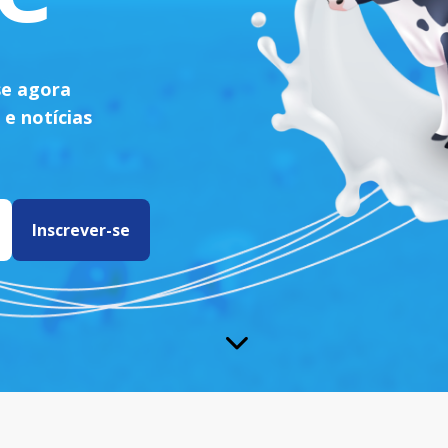
se agora
 e notícias