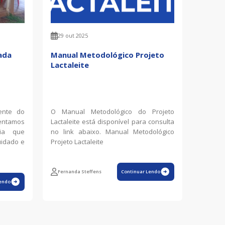
29 out 2025
ada
Manual Metodológico Projeto
Lactaleite
ente do
O Manual Metodológico do Projeto
sentamos
Lactaleite está disponível para consulta
lia que
no link abaixo. Manual Metodológico
uidado e
Projeto Lactaleite
Fernanda Steffens
Continuar Lendo
endo