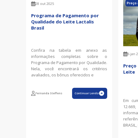
Preço 
28 out 2025
Programa de Pagamento por
Qualidade do Leite Lactalis
Brasil
Confira na tabela em anexo as
6 jan 
informações completas sobre o
Programa de Pagamento por Qualidade.
Preço
Nela, você encontrará os critérios
Leite
avaliados, os bônus oferecidos e
Fernanda Steffens
Continuar Lendo
Em cum
12.669
inform
referên
BRASIL, 