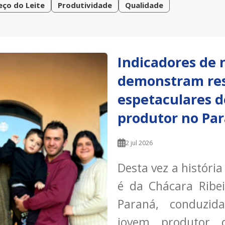
eço do Leite
Produtividade
Qualidade
Indicadores de 
demonstram res
espetaculares 
produtor no Pa
2 jul 2026
Desta vez a históri
é da Chácara Ribe
Paraná, conduzi
jovem produtor 