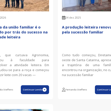
 2026
24 dez 2025
a da união familiar é o
A produção leiteira renov
o por trás do sucesso na
pela sucessão familiar
ade leiteira
o, que cursava Agronomia,
Como tudo começou, Diretam
ciou à faculdade para
oeste de Santa Catarina, apre
lver a atividade leiteira. Em
a trajetória de uma famí
udou-se para a roça e começou
encontrou na organização, no c
zir leite com 20 vacas —
na sucessão familiar
da Steffens
Continuar Lendo
Fernanda Steffens
Continuar L