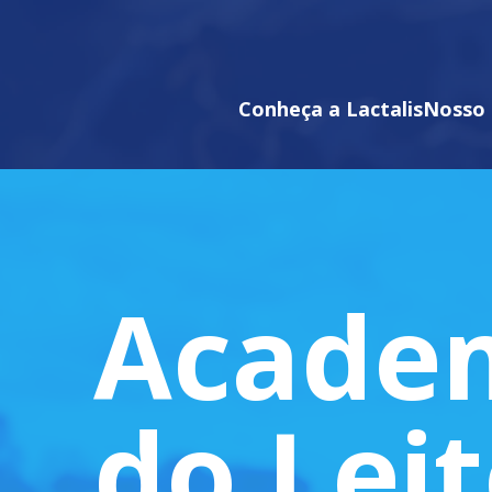
Conheça a Lactalis
Nosso 
Acade
do Lei