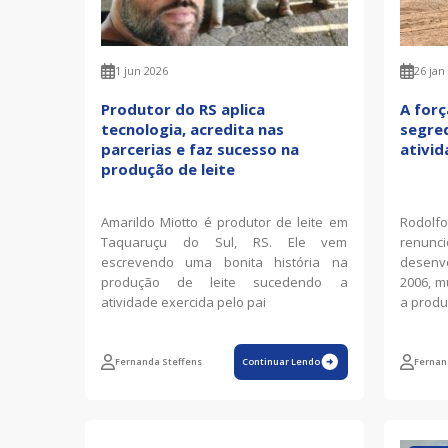
1 jun 2026
26 jan
Produtor do RS aplica
A forç
tecnologia, acredita nas
segred
parcerias e faz sucesso na
ativid
produção de leite
Amarildo Miotto é produtor de leite em
Rodolf
Taquaruçu do Sul, RS. Ele vem
renun
escrevendo uma bonita história na
desenvo
produção de leite sucedendo a
2006, m
atividade exercida pelo pai
a produ
Fernanda Steffens
Continuar Lendo
Fernan