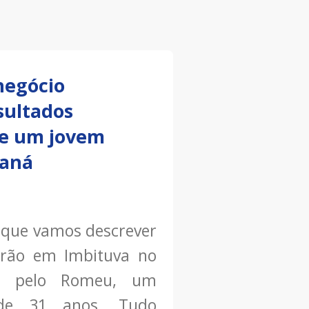
negócio
ultados
de um jovem
raná
a que vamos descrever
irão em Imbituva no
da pelo Romeu, um
de 31 anos. Tudo