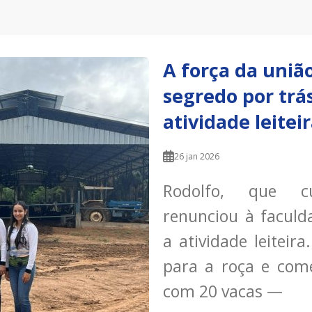
A força da união
segredo por trá
atividade leitei
26 jan 2026
Rodolfo, que cu
renunciou à faculd
a atividade leitei
para a roça e come
com 20 vacas —