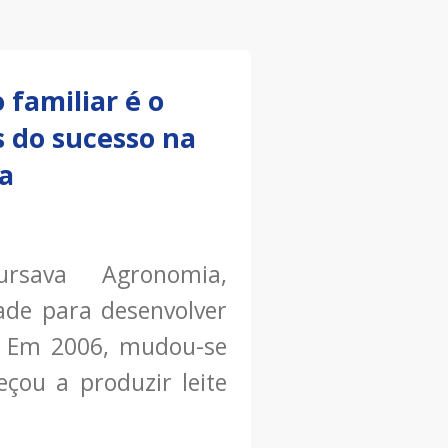
 familiar é o
s do sucesso na
ra
rsava Agronomia,
ade para desenvolver
ra. Em 2006, mudou-se
çou a produzir leite