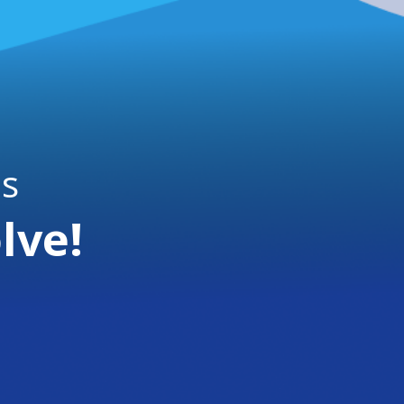
is
lve!