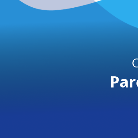
C
Par