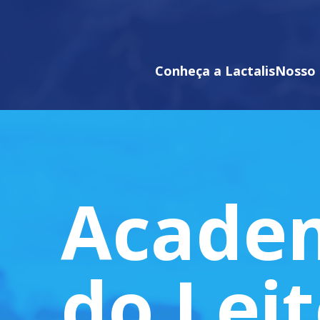
Conheça a Lactalis
Nosso 
Acade
do Lei