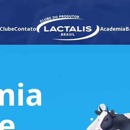
Clube
Contato
Academia
B
mia
te