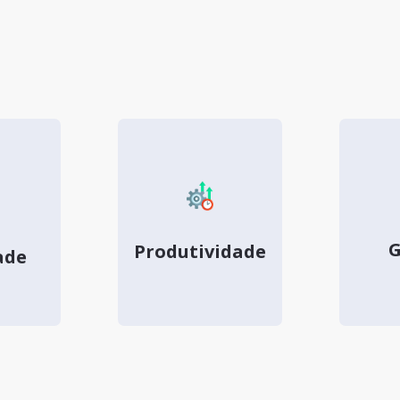
G
Produtividade
ade