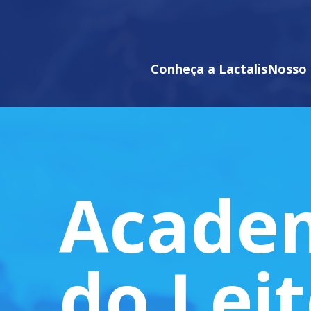
Conheça a Lactalis
Nosso 
Acade
do Lei