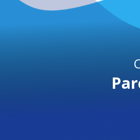
C
Par