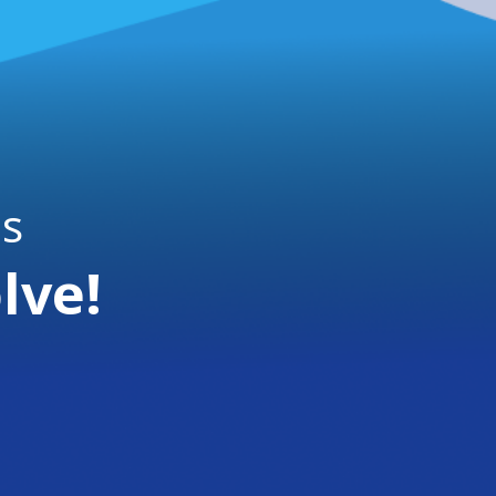
is
lve!