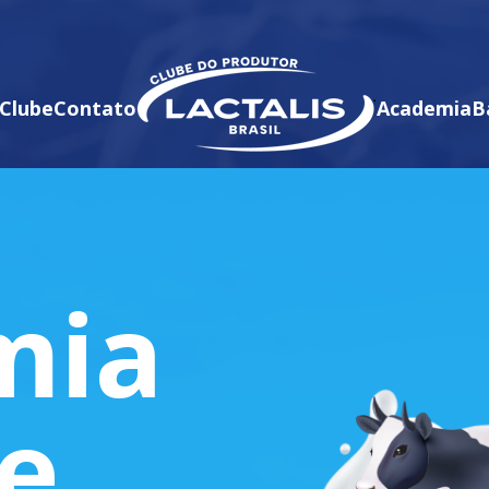
Clube
Contato
Academia
B
mia
te