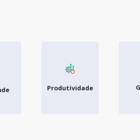
G
Produtividade
ade