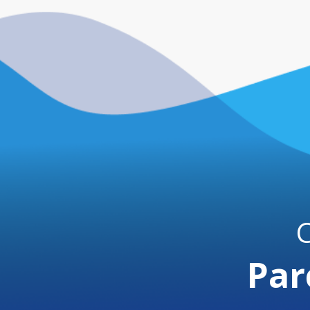
C
Par