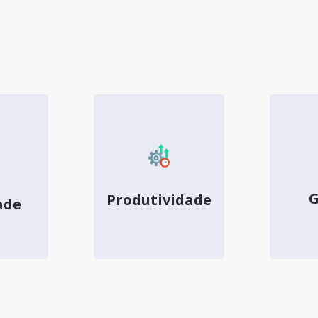
G
Produtividade
ade