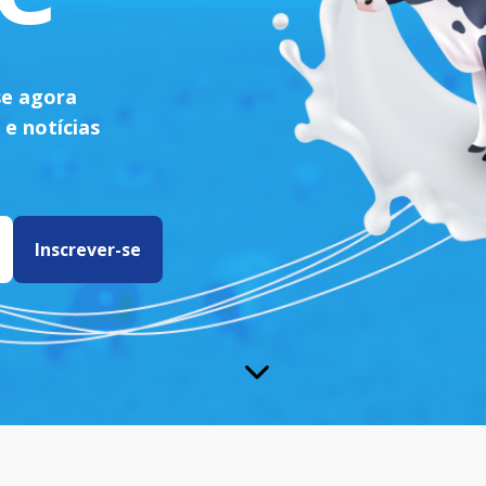
se agora
 e notícias