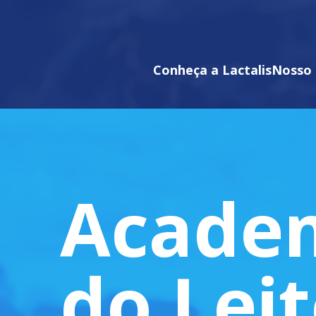
Conheça a Lactalis
Nosso 
Acade
do Lei