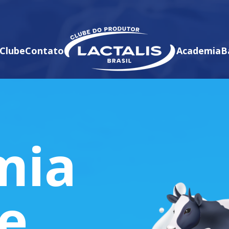
Clube
Contato
Academia
B
mia
te