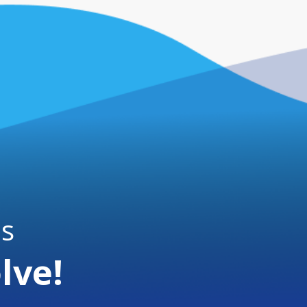
is
lve!