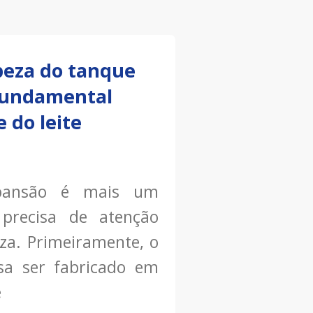
peza do tanque
fundamental
 do leite
pansão é mais um
precisa de atenção
za. Primeiramente, o
sa ser fabricado em
e