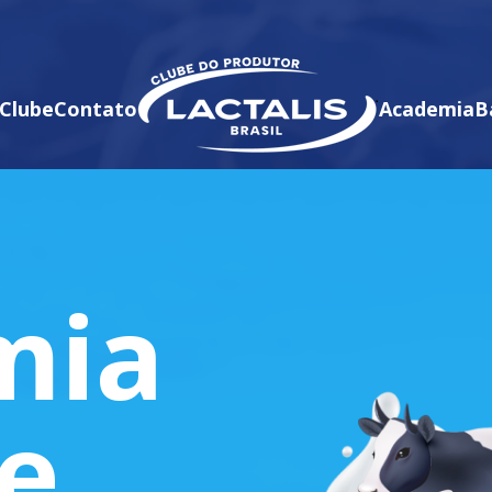
Clube
Contato
Academia
B
mia
te