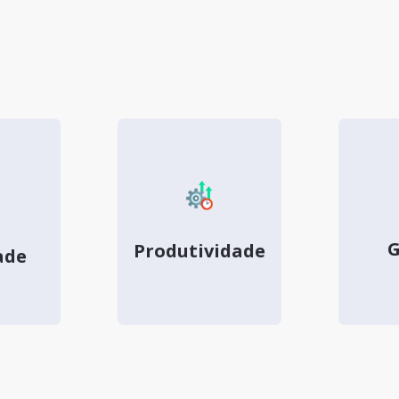
G
Produtividade
ade