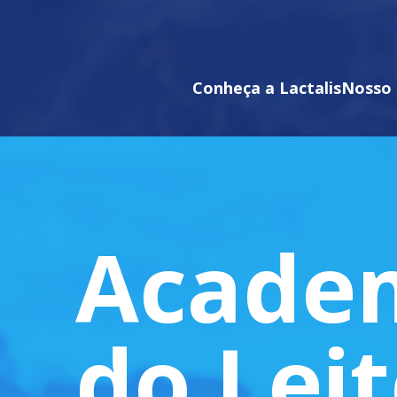
Conheça a Lactalis
Nosso 
Acade
do Lei