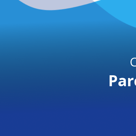
C
Par