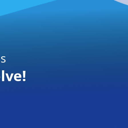
is
lve!