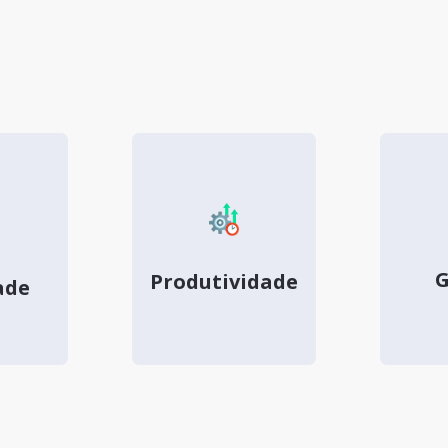
G
Produtividade
ade