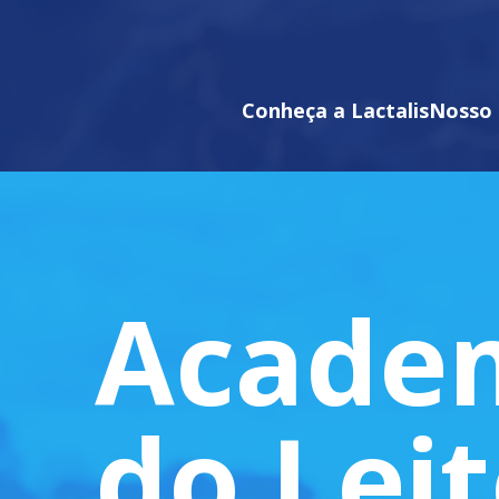
Conheça a Lactalis
Nosso 
Acade
do Lei