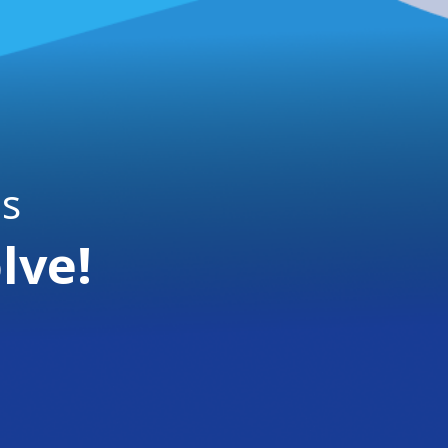
is
lve!