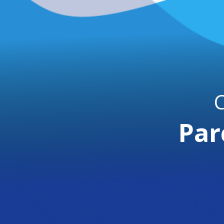
C
Par