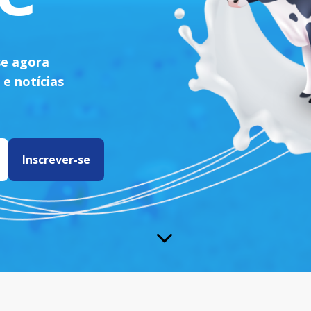
se agora
 e notícias