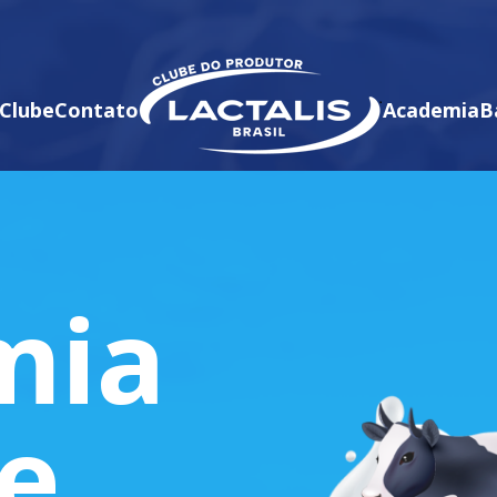
Clube
Contato
Academia
B
mia
te